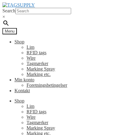
Spring
Spring
til
til
Search
navigation
indhold
×
Menu
Shop
Lim
RFID tags
Wire
Tagmærker
Marking Spray
Marking etc.
Min konto
Foretningsbetingelser
Kontakt
Shop
Lim
RFID tags
Wire
Tagmærker
Marking Spray
Marking etc.