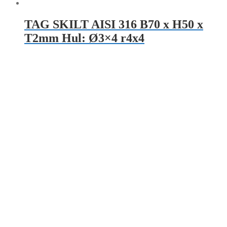
TAG SKILT AISI 316 B70 x H50 x
T2mm Hul: Ø3×4 r4x4
Læs mere
TAG AISI 316 B85 x H15 x T1mm
Hul: Ø4x1mm
10,00
kr.
Læs mere
TAG SKILT AISI 316 B200 x H180 x T1mm Hul:
Ø4x4 r1x4
TAG AISI 316 B60 x H15 x T1mm -
Hul: 2xØ3,3 Upoleret
TG TECHNOLOGY
Byledddet 3
DK 4000 Roskilde
+45 221 221 88
info@tg-tag.com