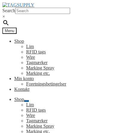
Spring
Spring
til
til
Search
navigation
indhold
×
Menu
Shop
Lim
RFID tags
Wire
Tagmærker
Marking Spray
Marking etc.
Min konto
Foretningsbetingelser
Kontakt
Shop
Udfold
Lim
undermenu
RFID tags
Wire
Tagmærker
Marking Spray
Marking etc.