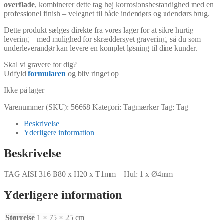
overflade
, kombinerer dette tag høj korrosionsbestandighed med en
professionel finish – velegnet til både indendørs og udendørs brug.
Dette produkt sælges direkte fra vores lager for at sikre hurtig
levering – med mulighed for skræddersyet gravering, så du som
underleverandør kan levere en komplet løsning til dine kunder.
Skal vi gravere for dig?
Udfyld
formularen
og bliv ringet op
Ikke på lager
Varenummer (SKU):
56668
Kategori:
Tagmærker
Tag:
Tag
Beskrivelse
Yderligere information
Beskrivelse
TAG AISI 316 B80 x H20 x T1mm – Hul: 1 x Ø4mm
Yderligere information
Størrelse
1 × 75 × 25 cm