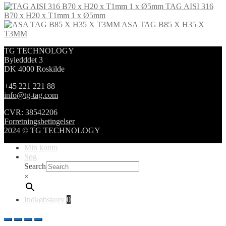
TAG AISI 316
B70 x H20 x T1mm 1 x Ø5mm
ASA TAG B85 X H35 X
T3MM
TG TECHNOLOGY
Byledddet 3
DK 4000 Roskilde
+45 221 221 88
info@tg-tag.com
CVR: 38542206
Forretningsbetingelser
2024 © TG TECHNOLOGY
Min konto
Søg
Search
×
Indkøbskurv
0