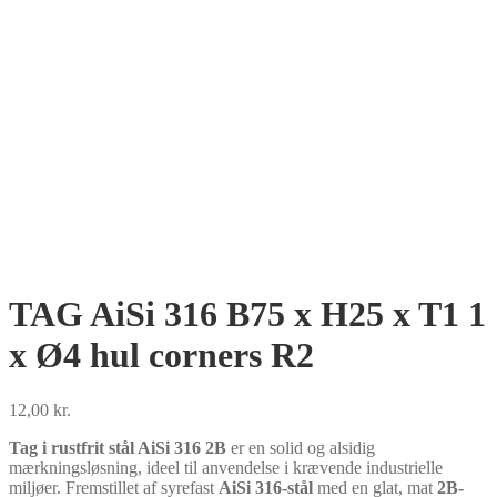
TAG AiSi 316 B75 x H25 x T1 1
x Ø4 hul corners R2
12,00
kr.
Tag i rustfrit stål AiSi 316 2B
er en solid og alsidig
mærkningsløsning, ideel til anvendelse i krævende industrielle
miljøer. Fremstillet af syrefast
AiSi 316-stål
med en glat, mat
2B-