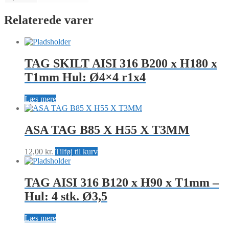
Relaterede varer
TAG SKILT AISI 316 B200 x H180 x
T1mm Hul: Ø4×4 r1x4
Læs mere
ASA TAG B85 X H55 X T3MM
12,00
kr.
Tilføj til kurv
TAG AISI 316 B120 x H90 x T1mm –
Hul: 4 stk. Ø3,5
Læs mere