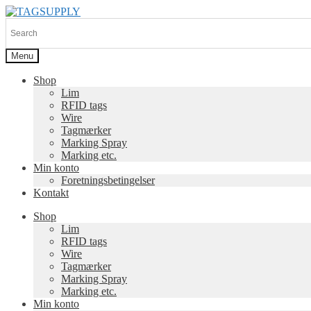
Spring
Spring
til
til
navigation
indhold
Menu
Shop
Lim
RFID tags
Wire
Tagmærker
Marking Spray
Marking etc.
Min konto
Foretningsbetingelser
Kontakt
Shop
Lim
RFID tags
Wire
Tagmærker
Marking Spray
Marking etc.
Min konto