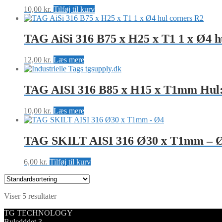
10,00
kr.
Tilføj til kurv
TAG AiSi 316 B75 x H25 x T1 1 x Ø4 h
12,00
kr.
Læs mere
TAG AISI 316 B85 x H15 x T1mm Hu
10,00
kr.
Læs mere
TAG SKILT AISI 316 Ø30 x T1mm – 
6,00
kr.
Tilføj til kurv
Viser 5 resultater
TG TECHNOLOGY
Byledddet 3