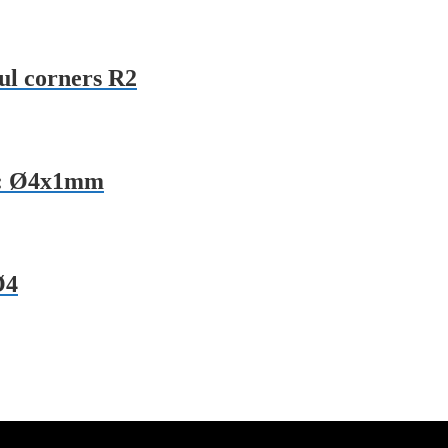
ul corners R2
l: Ø4x1mm
Ø4