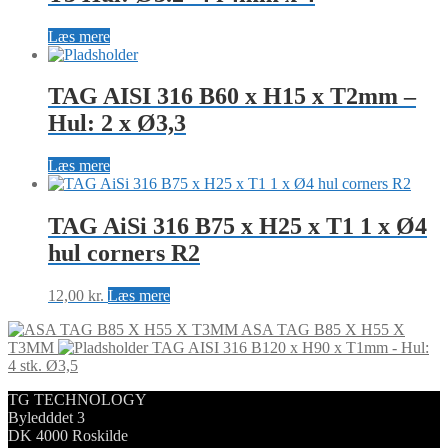
Læs mere
TAG AISI 316 B60 x H15 x T2mm –
Hul: 2 x Ø3,3
Læs mere
TAG AiSi 316 B75 x H25 x T1 1 x Ø4
hul corners R2
12,00
kr.
Læs mere
ASA TAG B85 X H55 X
T3MM
TAG AISI 316 B120 x H90 x T1mm - Hul:
4 stk. Ø3,5
TG TECHNOLOGY
Byledddet 3
DK 4000 Roskilde