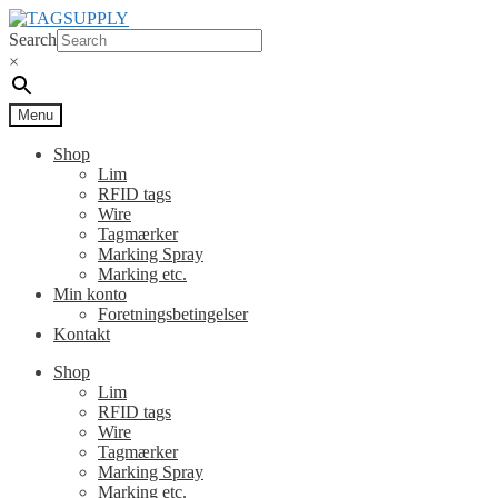
Spring
Spring
til
til
Search
navigation
indhold
×
Menu
Shop
Lim
RFID tags
Wire
Tagmærker
Marking Spray
Marking etc.
Min konto
Foretningsbetingelser
Kontakt
Shop
Lim
RFID tags
Wire
Tagmærker
Marking Spray
Marking etc.