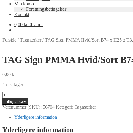
Min konto
Foretningsbetingelser
Kontakt
0,00
kr.
0 varer
Forside
/
Tagmærker
/
TAG Sign PMMA Hvid/Sort B74 x H25 x T
TAG Sign PMMA Hvid/Sort B74
0,00
kr.
45 på lager
TAG
Sign
Tilføj til kurv
PMMA
Varenummer (SKU):
56704
Kategori:
Tagmærker
Hvid/Sort
B74
Yderligere information
x
H25
Yderligere information
x