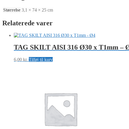
T3,1
MM
Størrelse
3,1 × 74 × 25 cm
antal
Relaterede varer
TAG SKILT AISI 316 Ø30 x T1mm – 
6,00
kr.
Tilføj til kurv