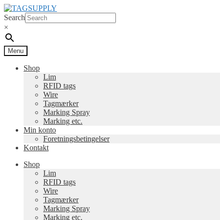
Spring
Spring
til
til
Search
navigation
indhold
×
Menu
Shop
Lim
RFID tags
Wire
Tagmærker
Marking Spray
Marking etc.
Min konto
Foretningsbetingelser
Kontakt
Shop
Lim
RFID tags
Wire
Tagmærker
Marking Spray
Marking etc.