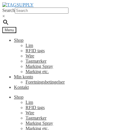
Spring
Spring
til
til
Search
navigation
indhold
×
Menu
Shop
Lim
RFID tags
Wire
Tagmærker
Marking Spray
Marking etc.
Min konto
Foretningsbetingelser
Kontakt
Shop
Lim
RFID tags
Wire
Tagmærker
Marking Spray
Marking etc.