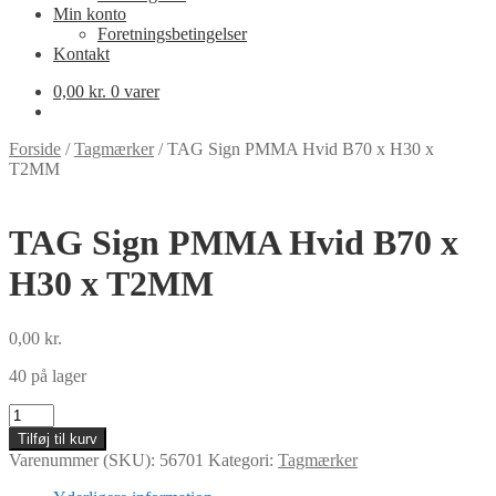
Min konto
Foretningsbetingelser
Kontakt
0,00
kr.
0 varer
Forside
/
Tagmærker
/
TAG Sign PMMA Hvid B70 x H30 x
T2MM
TAG Sign PMMA Hvid B70 x
H30 x T2MM
0,00
kr.
40 på lager
TAG
Sign
Tilføj til kurv
PMMA
Varenummer (SKU):
56701
Kategori:
Tagmærker
Hvid
B70