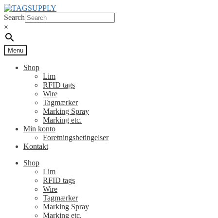
Spring
Spring
til
til
Search
navigation
indhold
×
Menu
Shop
Lim
RFID tags
Wire
Tagmærker
Marking Spray
Marking etc.
Min konto
Foretningsbetingelser
Kontakt
Shop
Lim
RFID tags
Wire
Tagmærker
Marking Spray
Marking etc.