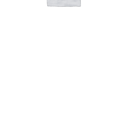
TAG SKILT AISI 316 B130 x H115 x
T3 Hul: Ø3.2×4 r4mm x 4
Læs mere
TAG AISI 316 B85 x H15 x T1mm
Hul: Ø4x1mm
TAG AISI 316 B70 x H20 x T1mm 1 x Ø5mm
TG TECHNOLOGY
Byledddet 3
DK 4000 Roskilde
+45 221 221 88
info@tg-tag.com