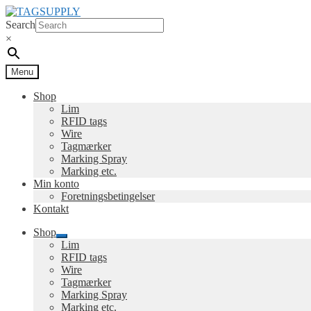
Spring
Spring
til
til
Search
navigation
indhold
×
Menu
Shop
Lim
RFID tags
Wire
Tagmærker
Marking Spray
Marking etc.
Min konto
Foretningsbetingelser
Kontakt
Shop
Udfold
Lim
undermenu
RFID tags
Wire
Tagmærker
Marking Spray
Marking etc.