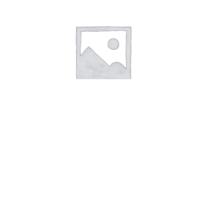
TAG AISI 316 B25 x H5 x T0,40mm
Læs mere
TAG AISI 316 B100 x H100 x T1mm
TG TECHNOLOGY
Byledddet 3