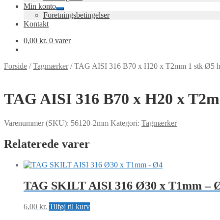
Min konto
Udfold
Foretningsbetingelser
undermenu
Kontakt
0,00
kr.
0 varer
Forside
/
Tagmærker
/
TAG AISI 316 B70 x H20 x T2mm 1 stk Ø5 h
TAG AISI 316 B70 x H20 x T2m
Varenummer (SKU):
56120-2mm
Kategori:
Tagmærker
Relaterede varer
TAG SKILT AISI 316 Ø30 x T1mm – 
6,00
kr.
Tilføj til kurv