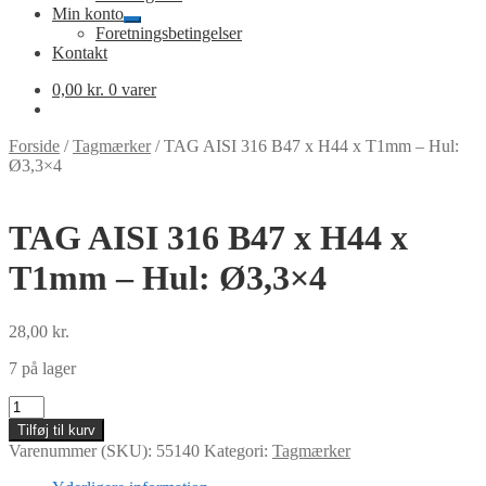
Min konto
Udfold
Foretningsbetingelser
undermenu
Kontakt
0,00
kr.
0 varer
Forside
/
Tagmærker
/
TAG AISI 316 B47 x H44 x T1mm – Hul:
Ø3,3×4
TAG AISI 316 B47 x H44 x
T1mm – Hul: Ø3,3×4
28,00
kr.
7 på lager
TAG
AISI
Tilføj til kurv
316
Varenummer (SKU):
55140
Kategori:
Tagmærker
B47
x