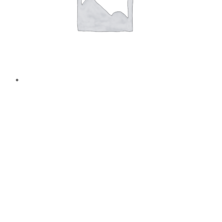
TAG SKILT AISI 316 B130 x H150 x
T1,5 r2mm x 4
Læs mere
TAG SKILT AISI 316
Ø30 x T1mm - Ø4
TAG AISI 316
B85 x H15 x T1mm Hul: Ø4x1mm
TG TECHNOLOGY
Byledddet 3
DK 4000 Roskilde
+45 221 221 88