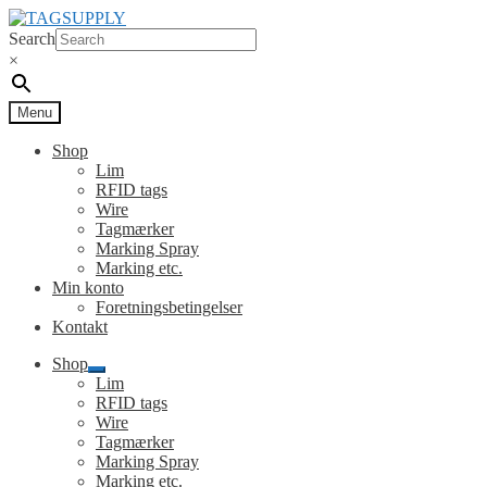
Spring
Spring
til
til
Search
navigation
indhold
×
Menu
Shop
Lim
RFID tags
Wire
Tagmærker
Marking Spray
Marking etc.
Min konto
Foretningsbetingelser
Kontakt
Shop
Udfold
Lim
undermenu
RFID tags
Wire
Tagmærker
Marking Spray
Marking etc.