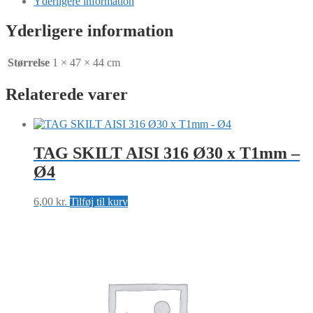
Yderligere information
H44
x
Yderligere information
T1mm
-
Hul:
Størrelse
1 × 47 × 44 cm
Ø3,3x4
antal
Relaterede varer
TAG SKILT AISI 316 Ø30 x T1mm –
Ø4
6,00
kr.
Tilføj til kurv