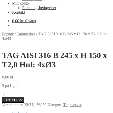
Min konto
Foretningsbetingelser
Kontakt
0,00
kr.
0 varer
Forside
/
Tagmærker
/
TAG AISI 316 B 245 x H 150 x T2,0 Hul:
4xØ3
TAG AISI 316 B 245 x H 150 x
T2,0 Hul: 4xØ3
0,00
kr.
5 på lager
TAG
AISI
Tilføj til kurv
316
Varenummer (SKU):
56839
Kategori:
Tagmærker
B
245