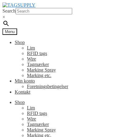
Spring
Spring
til
til
Search
navigation
indhold
×
Menu
Shop
Lim
RFID tags
Wire
Tagmærker
Marking Spray
Marking etc.
Min konto
Foretningsbetingelser
Kontakt
Shop
Lim
RFID tags
Wire
Tagmærker
Marking Spray
Marking etc.