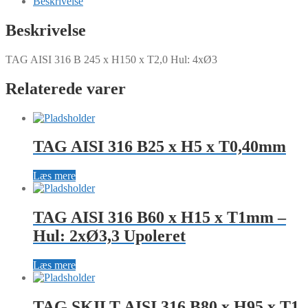
Beskrivelse
x
H
Beskrivelse
150
x
TAG AISI 316 B 245 x H150 x T2,0 Hul: 4xØ3
T2,0
Hul:
4xØ3
Relaterede varer
antal
TAG AISI 316 B25 x H5 x T0,40mm
Læs mere
TAG AISI 316 B60 x H15 x T1mm –
Hul: 2xØ3,3 Upoleret
Læs mere
TAG SKILT AISI 316 B80 x H95 x T1