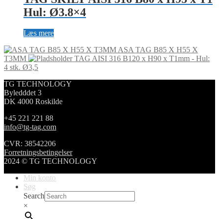
Hul: Ø3.8×4
Læs mere
ASA TAG B85 X H55 X
T3MM
TAG AISI 316 B120 x H90 x T1mm - Hul:
4 stk. Ø3,5
TG TECHNOLOGY
Byledddet 3
DK 4000 Roskilde
+45 221 221 88
info@tg-tag.com
CVR: 38542206
Forretningsbetingelser
2024 © TG TECHNOLOGY
Min konto
Søg
Search
×