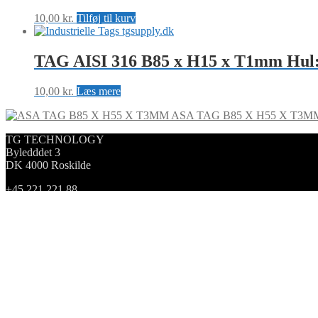
10,00
kr.
Tilføj til kurv
TAG AISI 316 B85 x H15 x T1mm Hu
10,00
kr.
Læs mere
ASA TAG B85 X H55 X T3M
TG TECHNOLOGY
Byledddet 3
DK 4000 Roskilde
+45 221 221 88
info@tg-tag.com
CVR: 38542206
Forretningsbetingelser
2024 © TG TECHNOLOGY
Min konto
Søg
Search
×