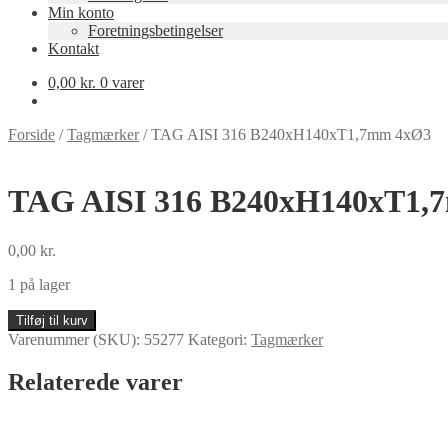
Min konto
Foretningsbetingelser
Kontakt
0,00
kr.
0 varer
Forside
/
Tagmærker
/
TAG AISI 316 B240xH140xT1,7mm 4xØ3
TAG AISI 316 B240xH140xT1,
0,00
kr.
1 på lager
TAG
Tilføj til kurv
AISI
Varenummer (SKU):
55277
Kategori:
Tagmærker
316
B240xH140xT1,7mm
Relaterede varer
4xØ3
antal