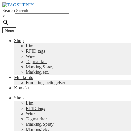
Spring
Spring
til
til
Search
navigation
indhold
×
Menu
Shop
Lim
RFID tags
Wire
Tagmærker
Marking Spray
Marking etc.
Min konto
Foretningsbetingelser
Kontakt
Shop
Lim
RFID tags
Wire
Tagmærker
Marking Spray
Marking etc.