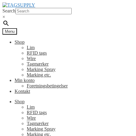
Spring
Spring
til
til
Search
navigation
indhold
×
Menu
Shop
Lim
RFID tags
Wire
Tagmærker
Marking Spray
Marking etc.
Min konto
Foretningsbetingelser
Kontakt
Shop
Lim
RFID tags
Wire
Tagmærker
Marking Spray
Marking etc.