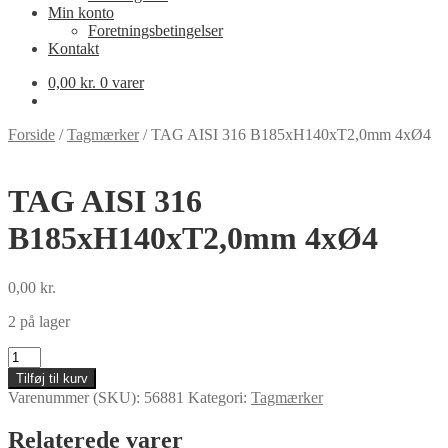
Min konto
Foretningsbetingelser
Kontakt
0,00
kr.
0 varer
Forside
/
Tagmærker
/
TAG AISI 316 B185xH140xT2,0mm 4xØ4
TAG AISI 316
B185xH140xT2,0mm 4xØ4
0,00
kr.
2 på lager
TAG
AISI
Tilføj til kurv
316
Varenummer (SKU):
56881
Kategori:
Tagmærker
B185xH140xT2,0mm
4xØ4
Relaterede varer
antal