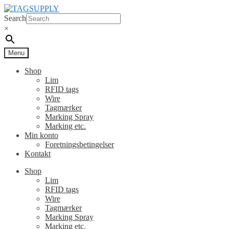
Spring
Spring
til
til
Search
navigation
indhold
×
Menu
Shop
Lim
RFID tags
Wire
Tagmærker
Marking Spray
Marking etc.
Min konto
Foretningsbetingelser
Kontakt
Shop
Lim
RFID tags
Wire
Tagmærker
Marking Spray
Marking etc.