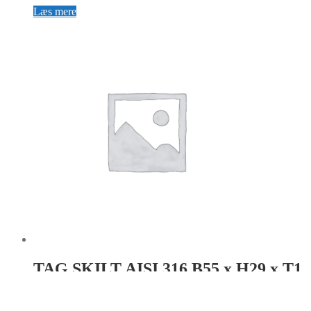
Læs mere
TAG SKILT AISI 316 B55 x H29 x T1
Hul: Ø4.5×1