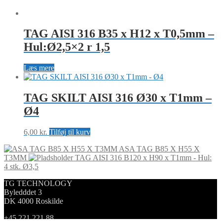
TAG AISI 316 B35 x H12 x T0,5mm –
Hul:Ø2,5×2 r 1,5
Læs mere
TAG SKILT AISI 316 Ø30 x T1mm –
Ø4
6,00
kr.
Tilføj til kurv
ASA TAG B85 X H55 X
T3MM
TAG AISI 316 B120 x H90 x T1mm - Hul:
4 stk. Ø3,5
TG TECHNOLOGY
Byledddet 3
DK 4000 Roskilde
+45 221 221 88