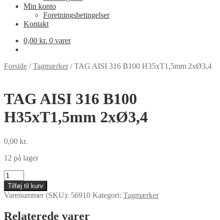
Min konto
Foretningsbetingelser
Kontakt
0,00
kr.
0 varer
Forside
/
Tagmærker
/
TAG AISI 316 B100 H35xT1,5mm 2xØ3,4
TAG AISI 316 B100
H35xT1,5mm 2xØ3,4
0,00
kr.
12 på lager
TAG
AISI
Tilføj til kurv
316
Varenummer (SKU):
56910
Kategori:
Tagmærker
B100
H35xT1,5mm
Relaterede varer
2xØ3,4