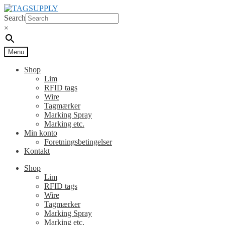
Spring
Spring
til
til
Search
navigation
indhold
×
Menu
Shop
Lim
RFID tags
Wire
Tagmærker
Marking Spray
Marking etc.
Min konto
Foretningsbetingelser
Kontakt
Shop
Lim
RFID tags
Wire
Tagmærker
Marking Spray
Marking etc.