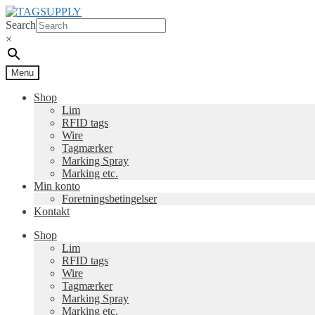
Spring
Spring
til
til
Search
navigation
indhold
×
Menu
Shop
Lim
RFID tags
Wire
Tagmærker
Marking Spray
Marking etc.
Min konto
Foretningsbetingelser
Kontakt
Shop
Lim
RFID tags
Wire
Tagmærker
Marking Spray
Marking etc.