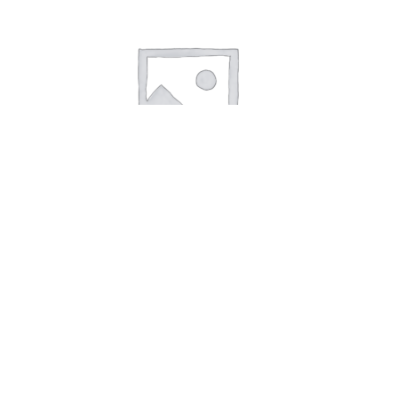
TAG SKILT AISI 316 B160 x H160 x T
Læs mere
ASA TAG B85 X H55 X T3M
TG TECHNOLOGY
Byledddet 3