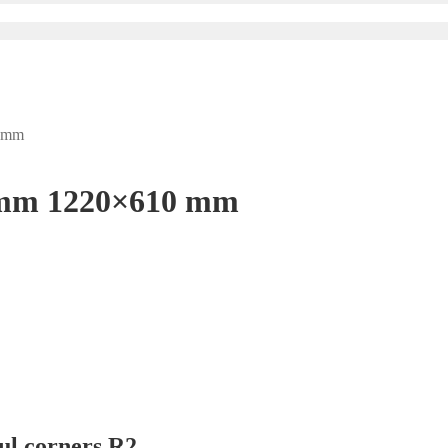
0 mm
.1 mm 1220×610 mm
ul corners R2