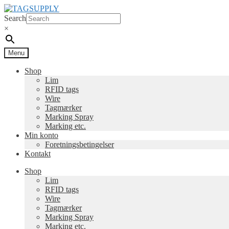
Spring
Spring
til
til
Search
navigation
indhold
×
Menu
Shop
Lim
RFID tags
Wire
Tagmærker
Marking Spray
Marking etc.
Min konto
Foretningsbetingelser
Kontakt
Shop
Lim
RFID tags
Wire
Tagmærker
Marking Spray
Marking etc.