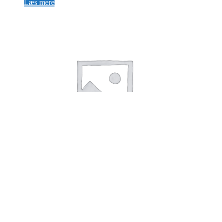
Læs mere
TAG SKILT AISI 316 B130 x H115 x T
Læs mere