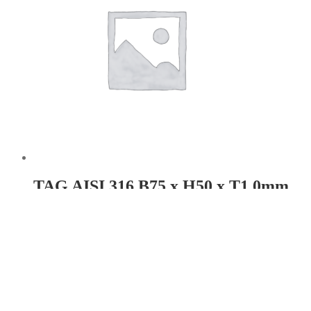
TAG AISI 316 B75 x H50 x T1,0mm
Hul: 4 x Ø3
Læs mere