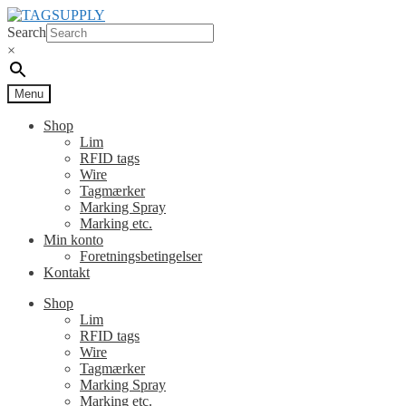
Spring
Spring
til
til
Search
navigation
indhold
×
Menu
Shop
Lim
RFID tags
Wire
Tagmærker
Marking Spray
Marking etc.
Min konto
Foretningsbetingelser
Kontakt
Shop
Lim
RFID tags
Wire
Tagmærker
Marking Spray
Marking etc.