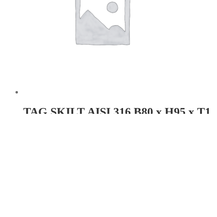
TAG SKILT AISI 316 B80 x H95 x T1
Hul: Ø3.8×4
Læs mere