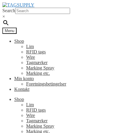
Spring
Spring
til
til
Search
navigation
indhold
×
Menu
Shop
Lim
RFID tags
Wire
Tagmærker
Marking Spray
Marking etc.
Min konto
Foretningsbetingelser
Kontakt
Shop
Lim
RFID tags
Wire
Tagmærker
Marking Spray
Marking etc.