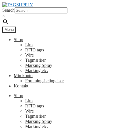
Spring
Spring
til
til
Search
navigation
indhold
×
Menu
Shop
Lim
RFID tags
Wire
Tagmærker
Marking Spray
Marking etc.
Min konto
Foretningsbetingelser
Kontakt
Shop
Lim
RFID tags
Wire
Tagmærker
Marking Spray
Marking etc.