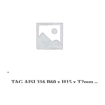
TAG AISI 316 B60 x H15 x T2mm –
Hul: 2 x Ø3,3
Læs mere