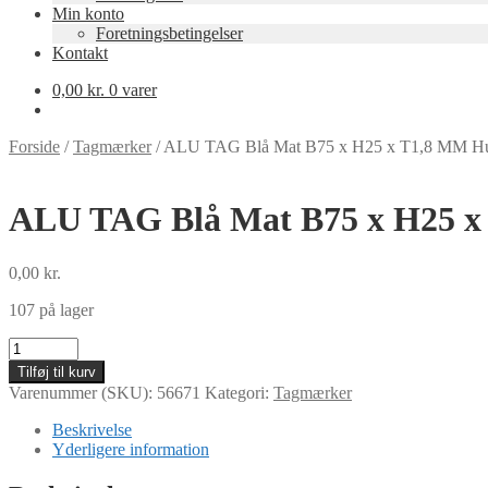
Min konto
Foretningsbetingelser
Kontakt
0,00
kr.
0 varer
Forside
/
Tagmærker
/
ALU TAG Blå Mat B75 x H25 x T1,8 MM Hu
ALU TAG Blå Mat B75 x H25 x
0,00
kr.
107 på lager
ALU
TAG
Tilføj til kurv
Blå
Varenummer (SKU):
56671
Kategori:
Tagmærker
Mat
B75
Beskrivelse
x
Yderligere information
H25
x