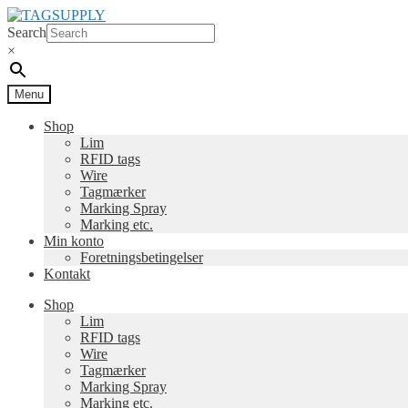
Spring
Spring
til
til
Search
navigation
indhold
×
Menu
Shop
Lim
RFID tags
Wire
Tagmærker
Marking Spray
Marking etc.
Min konto
Foretningsbetingelser
Kontakt
Shop
Lim
RFID tags
Wire
Tagmærker
Marking Spray
Marking etc.