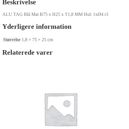
Beskrivelse
T1,8
MM
ALU TAG Blå Mat B75 x H25 x T1,8 MM Hul: 1xØ4 r3
Hul:
1XØ4
r3
Yderligere information
antal
Størrelse
1,8 × 75 × 25 cm
Relaterede varer