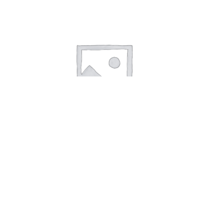
TAG AISI 316 B60 x H15 x T2mm – Hul
Læs mere
ASA TAG B85 X H55 X T3M