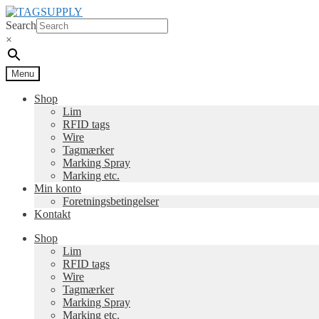
Spring
Spring
til
til
Search
navigation
indhold
×
Menu
Shop
Lim
RFID tags
Wire
Tagmærker
Marking Spray
Marking etc.
Min konto
Foretningsbetingelser
Kontakt
Shop
Lim
RFID tags
Wire
Tagmærker
Marking Spray
Marking etc.