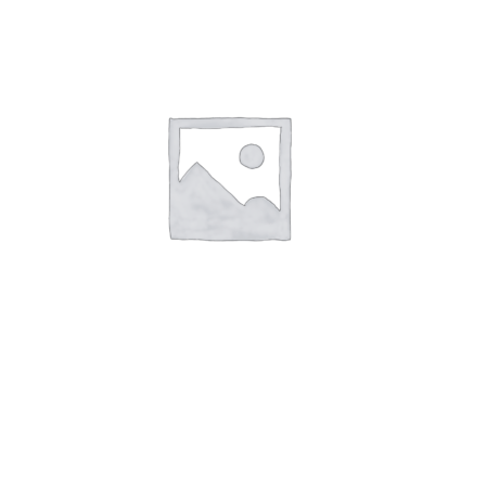
TAG AISI 316 B100 x H70 x T2,0mm
Hul:4xØ3.3xØ5 r4
Læs mere