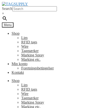
Spring
Spring
til
til
Search
navigation
indhold
×
Menu
Shop
Lim
RFID tags
Wire
Tagmærker
Marking Spray
Marking etc.
Min konto
Foretningsbetingelser
Kontakt
Shop
Lim
RFID tags
Wire
Tagmærker
Marking Spray
Marking etc.