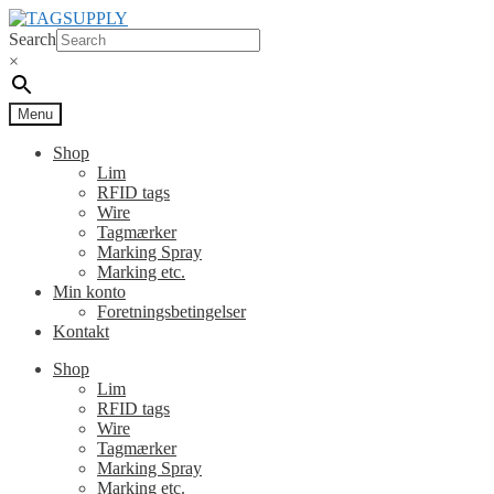
Spring
Spring
til
til
Search
navigation
indhold
×
Menu
Shop
Lim
RFID tags
Wire
Tagmærker
Marking Spray
Marking etc.
Min konto
Foretningsbetingelser
Kontakt
Shop
Lim
RFID tags
Wire
Tagmærker
Marking Spray
Marking etc.