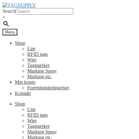
Spring
Spring
til
til
Search
navigation
indhold
×
Menu
Shop
Lim
RFID tags
Wire
Tagmærker
Marking Spray
Marking etc.
Min konto
Foretningsbetingelser
Kontakt
Shop
Lim
RFID tags
Wire
Tagmærker
Marking Spray
Marking etc.