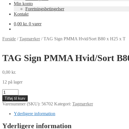
Min konto
Foretningsbetingelser
Kontakt
0,00
kr.
0 varer
Forside
/
Tagmærker
/
TAG Sign PMMA Hvid/Sort B80 x H25 x T
TAG Sign PMMA Hvid/Sort B80
0,00
kr.
12 på lager
TAG
Sign
Tilføj til kurv
PMMA
Varenummer (SKU):
56702
Kategori:
Tagmærker
Hvid/Sort
B80
Yderligere information
x
H25
Yderligere information
x