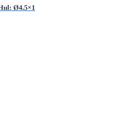
Hul: Ø4.5×1
: 2 x Ø3,3