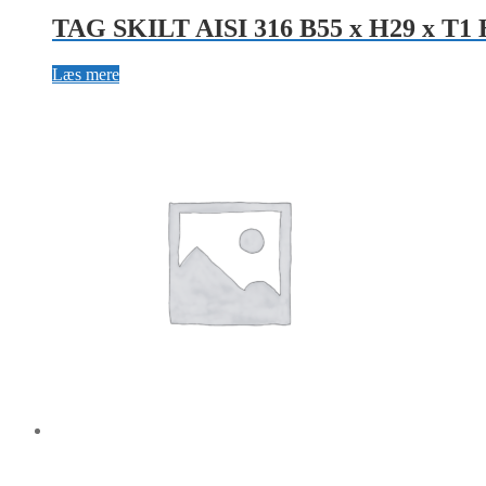
TAG SKILT AISI 316 B55 x H29 x T1 
Læs mere
TAG AISI 316 B60 x H15 x T2mm – Hul