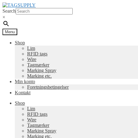
Spring
Spring
til
til
Search
navigation
indhold
×
Menu
Shop
Lim
RFID tags
Wire
Tagmærker
Marking Spray
Marking etc.
Min konto
Foretningsbetingelser
Kontakt
Shop
Lim
RFID tags
Wire
Tagmærker
Marking Spray
Marking etc.