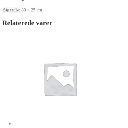
T
antal
Størrelse
80 × 25 cm
Relaterede varer