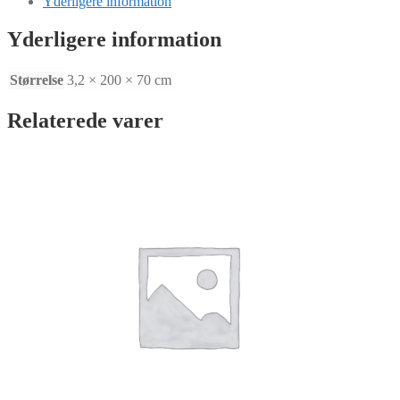
Yderligere information
x
H70
Yderligere information
x
T3,2
MM
Størrelse
3,2 × 200 × 70 cm
antal
Relaterede varer