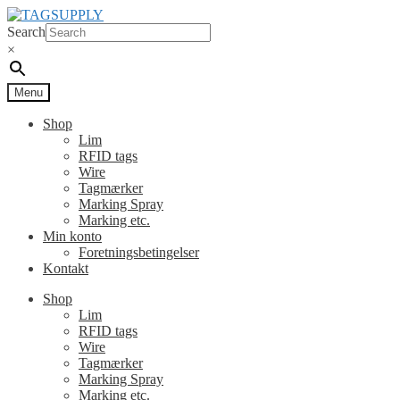
Spring
Spring
til
til
Search
navigation
indhold
×
Menu
Shop
Lim
RFID tags
Wire
Tagmærker
Marking Spray
Marking etc.
Min konto
Foretningsbetingelser
Kontakt
Shop
Lim
RFID tags
Wire
Tagmærker
Marking Spray
Marking etc.