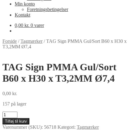
Min konto
Foretningsbetingelser
Kontakt
0,00
kr.
0 varer
Forside
/
Tagmærker
/
TAG Sign PMMA Gul/Sort B60 x H30 x
T3,2MM Ø7,4
TAG Sign PMMA Gul/Sort
B60 x H30 x T3,2MM Ø7,4
0,00
kr.
157 på lager
TAG
Sign
Tilføj til kurv
PMMA
Varenummer (SKU):
56718
Kategori:
Tagmærker
Gul/Sort
B60