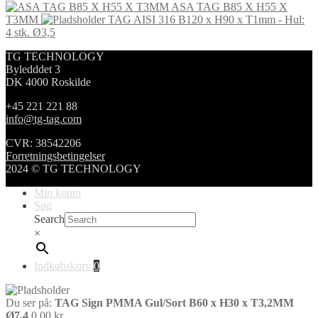
ASA TAG B85 X H55 X
T3MM
TAG AISI 316 B120 x H90 x T1mm - Hul:
4 stk. Ø3,5
TG TECHNOLOGY
Byledddet 3
DK 4000 Roskilde
+45 221 221 88
info@tg-tag.com
CVR: 38542206
Forretningsbetingelser
2024 © TG TECHNOLOGY
Min konto
Søg
Search
×
Indkøbskurv
0
Du ser på:
TAG Sign PMMA Gul/Sort B60 x H30 x T3,2MM
Ø7,4
0,00
kr.