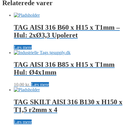
Relaterede varer
x
H30
x
T3,2MM
Ø7,4
TAG AISI 316 B60 x H15 x T1mm –
antal
Hul: 2xØ3,3 Upoleret
Læs mere
TAG AISI 316 B85 x H15 x T1mm
Hul: Ø4x1mm
10,00
kr.
Læs mere
TAG SKILT AISI 316 B130 x H150 x
T1,5 r2mm x 4
Læs mere