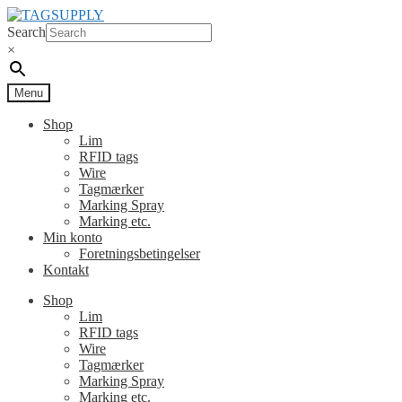
Spring
Spring
til
til
Search
navigation
indhold
×
Menu
Shop
Lim
RFID tags
Wire
Tagmærker
Marking Spray
Marking etc.
Min konto
Foretningsbetingelser
Kontakt
Shop
Lim
RFID tags
Wire
Tagmærker
Marking Spray
Marking etc.