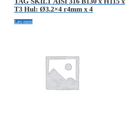
TAG SKILT AISI 316 B130 x H115 x
T3 Hul: Ø3.2×4 r4mm x 4
Læs mere
TAG AISI 316 B25 x H5 x T0,40mm