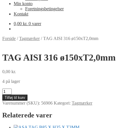
Min konto
Foretningsbetingelser
Kontakt
0,00
kr.
0 varer
Forside
/
Tagmærker
/
TAG AISI 316 ø150xT2,0mm
TAG AISI 316 ø150xT2,0mm
0,00
kr.
4 på lager
TAG
AISI
Tilføj til kurv
316
Varenummer (SKU):
56906
Kategori:
Tagmærker
ø150xT2,0mm
antal
Relaterede varer