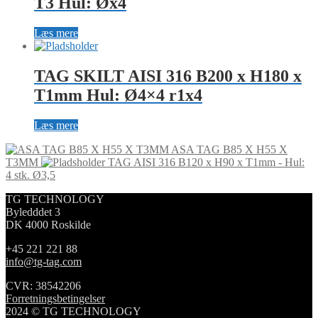
T3 Hul: Øx4
Læs mere
TAG SKILT AISI 316 B200 x H180 x
T1mm Hul: Ø4×4 r1x4
Læs mere
ASA TAG B85 X H55 X
T3MM
TAG AISI 316 B120 x H90 x T1mm - Hul:
4 stk. Ø3,5
TG TECHNOLOGY
Byledddet 3
DK 4000 Roskilde
+45 221 221 88
info@tg-tag.com
CVR: 38542206
Forretningsbetingelser
2024 © TG TECHNOLOGY