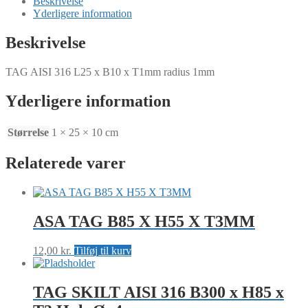
Beskrivelse
B10
Yderligere information
x
T1mm
Beskrivelse
radius
1mm
TAG AISI 316 L25 x B10 x T1mm radius 1mm
antal
Yderligere information
Størrelse
1 × 25 × 10 cm
Relaterede varer
ASA TAG B85 X H55 X T3MM
12,00
kr.
Tilføj til kurv
TAG SKILT AISI 316 B300 x H85 x