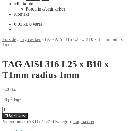
Min konto
Foretningsbetingelser
Kontakt
0,00
kr.
0 varer
Forside
/
Tagmærker
/
TAG AISI 316 L25 x B10 x T1mm radius
1mm
TAG AISI 316 L25 x B10 x
T1mm radius 1mm
0,00
kr.
58 på lager
TAG
AISI
Tilføj til kurv
316
Varenummer (SKU):
56950
Kategori:
Tagmærker
L25
x