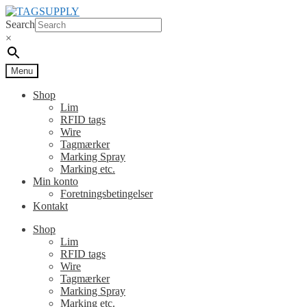
Spring
Spring
til
til
Search
navigation
indhold
×
Menu
Shop
Lim
RFID tags
Wire
Tagmærker
Marking Spray
Marking etc.
Min konto
Foretningsbetingelser
Kontakt
Shop
Lim
RFID tags
Wire
Tagmærker
Marking Spray
Marking etc.