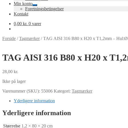
Min konto
Udfold
Foretningsbetingelser
undermenu
Kontakt
0,00
kr.
0 varer
Forside
/
Tagmærker
/
TAG AISI 316 B80 x H20 x T1,2mm – Hul:Ø
TAG AISI 316 B80 x H20 x T1,
28,00
kr.
Ikke på lager
Varenummer (SKU):
55006
Kategori:
Tagmærker
Yderligere information
Yderligere information
Størrelse
1,2 × 80 × 20 cm