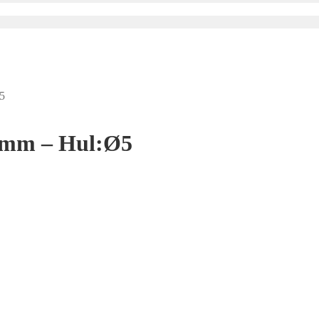
5
2mm – Hul:Ø5