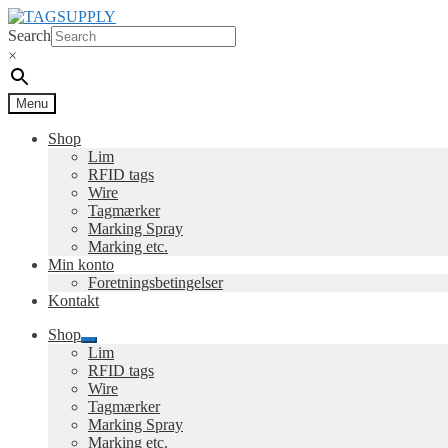
Spring
Spring
til
til
Search
navigation
indhold
×
Menu
Shop
Lim
RFID tags
Wire
Tagmærker
Marking Spray
Marking etc.
Min konto
Foretningsbetingelser
Kontakt
Shop
Udfold
Lim
undermenu
RFID tags
Wire
Tagmærker
Marking Spray
Marking etc.