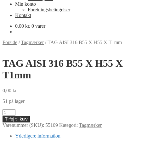
Min konto
Foretningsbetingelser
Kontakt
0,00
kr.
0 varer
Forside
/
Tagmærker
/
TAG AISI 316 B55 X H55 X T1mm
TAG AISI 316 B55 X H55 X
T1mm
0,00
kr.
51 på lager
TAG
AISI
Tilføj til kurv
316
Varenummer (SKU):
55109
Kategori:
Tagmærker
B55
X
Yderligere information
H55