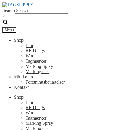
Spring
Spring
til
til
Search
navigation
indhold
×
Menu
Shop
Lim
RFID tags
Wire
Tagmærker
Marking Spray
Marking etc.
Min konto
Foretningsbetingelser
Kontakt
Shop
Lim
RFID tags
Wire
Tagmærker
Marking Spray
Marking etc.