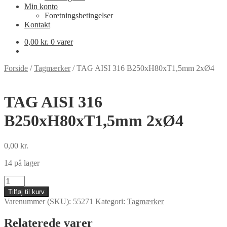
Min konto
Foretningsbetingelser
Kontakt
0,00
kr.
0 varer
Forside
/
Tagmærker
/
TAG AISI 316 B250xH80xT1,5mm 2xØ4
TAG AISI 316
B250xH80xT1,5mm 2xØ4
0,00
kr.
14 på lager
TAG
AISI
Tilføj til kurv
316
Varenummer (SKU):
55271
Kategori:
Tagmærker
B250xH80xT1,5mm
2xØ4
Relaterede varer
antal