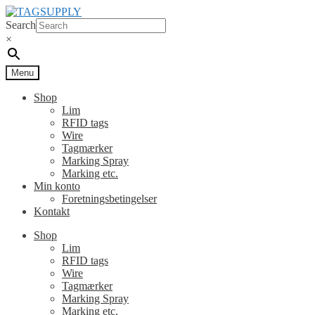
Spring
Spring
til
til
Search
navigation
indhold
×
Menu
Shop
Lim
RFID tags
Wire
Tagmærker
Marking Spray
Marking etc.
Min konto
Foretningsbetingelser
Kontakt
Shop
Lim
RFID tags
Wire
Tagmærker
Marking Spray
Marking etc.