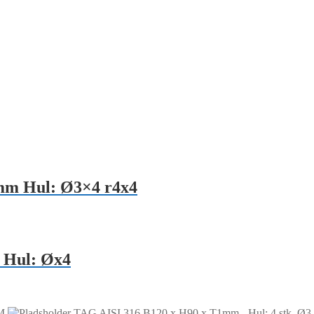
mm Hul: Ø3×4 r4x4
 Hul: Øx4
M
TAG AISI 316 B120 x H90 x T1mm - Hul: 4 stk. Ø3