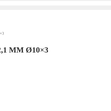
0×3
T2,1 MM Ø10×3