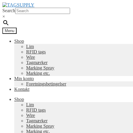
Spring
Spring
til
til
Search
navigation
indhold
×
Menu
Shop
Lim
RFID tags
Wire
Tagmærker
Marking Spray
Marking etc.
Min konto
Foretningsbetingelser
Kontakt
Shop
Lim
RFID tags
Wire
Tagmærker
Marking Spray
Marking etc.