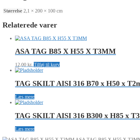
MM
Ø10x3
Størrelse
2,1 × 200 × 100 cm
antal
Relaterede varer
ASA TAG B85 X H55 X T3MM
12,00
kr.
Tilføj til kurv
TAG SKILT AISI 316 B70 x H50 x T2
Læs mere
TAG SKILT AISI 316 B300 x H85 x T3
Læs mere
ASA TAG B85 X H55 X T3M