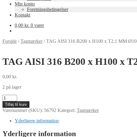
Min konto
Foretningsbetingelser
Kontakt
0,00
kr.
0 varer
Forside
/
Tagmærker
/
TAG AISI 316 B200 x H100 x T2,1 MM Ø1
TAG AISI 316 B200 x H100 x 
0,00
kr.
2 på lager
TAG
AISI
Tilføj til kurv
316
Varenummer (SKU):
56792
Kategori:
Tagmærker
B200
x
Yderligere information
H100
x
Yderligere information
T2,1