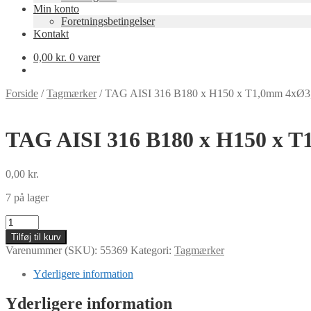
Min konto
Foretningsbetingelser
Kontakt
0,00
kr.
0 varer
Forside
/
Tagmærker
/
TAG AISI 316 B180 x H150 x T1,0mm 4xØ3,
TAG AISI 316 B180 x H150 x T
0,00
kr.
7 på lager
TAG
AISI
Tilføj til kurv
316
Varenummer (SKU):
55369
Kategori:
Tagmærker
B180
x
Yderligere information
H150
x
Yderligere information
T1,0mm