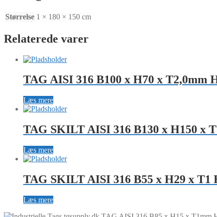
4xØ3,0
huller
Størrelse
1 × 180 × 150 cm
R
5mm
Relaterede varer
antal
TAG AISI 316 B100 x H70 x T2,0mm 
Læs mere
TAG SKILT AISI 316 B130 x H150 x T
Læs mere
TAG SKILT AISI 316 B55 x H29 x T1 
Læs mere
TAG AISI 316 B85 x H15 x T1mm 