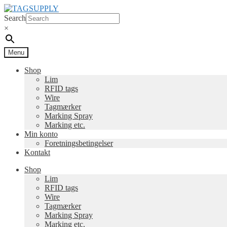
Spring
Spring
til
til
Search
navigation
indhold
×
Menu
Shop
Lim
RFID tags
Wire
Tagmærker
Marking Spray
Marking etc.
Min konto
Foretningsbetingelser
Kontakt
Shop
Lim
RFID tags
Wire
Tagmærker
Marking Spray
Marking etc.