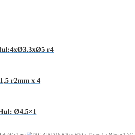
Hul:4xØ3.3xØ5 r4
1,5 r2mm x 4
Hul: Ø4.5×1
Hul: Ø4x1mm
TAG 