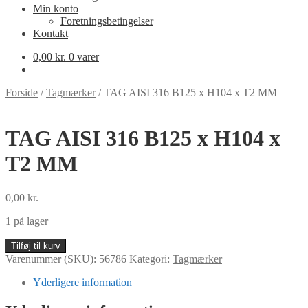
Min konto
Foretningsbetingelser
Kontakt
0,00
kr.
0 varer
Forside
/
Tagmærker
/
TAG AISI 316 B125 x H104 x T2 MM
TAG AISI 316 B125 x H104 x
T2 MM
0,00
kr.
1 på lager
TAG
Tilføj til kurv
AISI
Varenummer (SKU):
56786
Kategori:
Tagmærker
316
B125
Yderligere information
x
H104