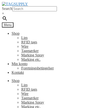
Spring
Spring
til
til
Search
navigation
indhold
×
Menu
Shop
Lim
RFID tags
Wire
Tagmærker
Marking Spray
Marking etc.
Min konto
Foretningsbetingelser
Kontakt
Shop
Lim
RFID tags
Wire
Tagmærker
Marking Spray
Marking etc.