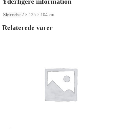
Yderligere information
x
T2
Størrelse
2 × 125 × 104 cm
MM
antal
Relaterede varer