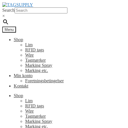
Spring
Spring
til
til
Search
navigation
indhold
×
Menu
Shop
Lim
RFID tags
Wire
Tagmærker
Marking Spray
Marking etc.
Min konto
Foretningsbetingelser
Kontakt
Shop
Lim
RFID tags
Wire
Tagmærker
Marking Spray
Marking etc.