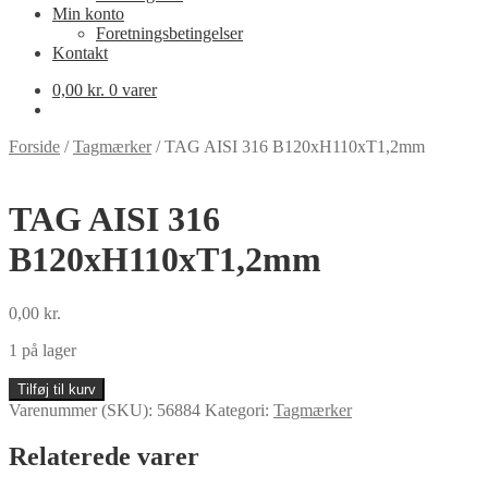
Min konto
Foretningsbetingelser
Kontakt
0,00
kr.
0 varer
Forside
/
Tagmærker
/
TAG AISI 316 B120xH110xT1,2mm
TAG AISI 316
B120xH110xT1,2mm
0,00
kr.
1 på lager
TAG
Tilføj til kurv
AISI
Varenummer (SKU):
56884
Kategori:
Tagmærker
316
B120xH110xT1,2mm
Relaterede varer
antal