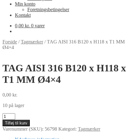
Min konto
Foretningsbetingelser
Kontakt
0,00
kr.
0 varer
Forside
/
Tagmærker
/
TAG AISI 316 B120 x H118 x T1 MM
Ø4×4
TAG AISI 316 B120 x H118 x
T1 MM Ø4×4
0,00
kr.
10 på lager
TAG
AISI
Tilføj til kurv
316
Varenummer (SKU):
56798
Kategori:
Tagmærker
B120
x