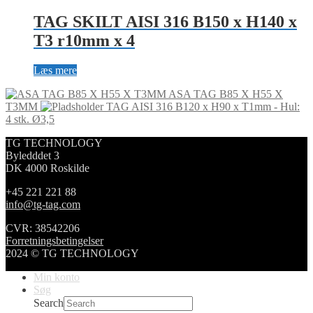
TAG SKILT AISI 316 B150 x H140 x
T3 r10mm x 4
Læs mere
ASA TAG B85 X H55 X
T3MM
TAG AISI 316 B120 x H90 x T1mm - Hul:
4 stk. Ø3,5
TG TECHNOLOGY
Byledddet 3
DK 4000 Roskilde
+45 221 221 88
info@tg-tag.com
CVR: 38542206
Forretningsbetingelser
2024 © TG TECHNOLOGY
Min konto
Søg
Search