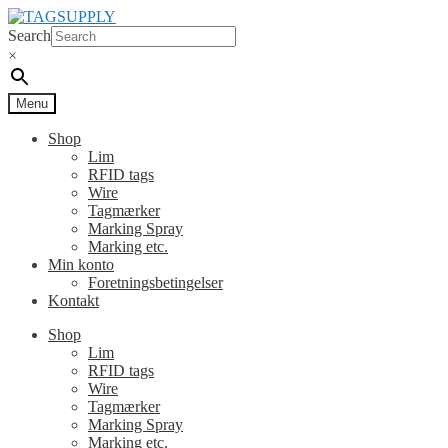
Spring
Spring
til
til
Search
navigation
indhold
×
Menu
Shop
Lim
RFID tags
Wire
Tagmærker
Marking Spray
Marking etc.
Min konto
Foretningsbetingelser
Kontakt
Shop
Lim
RFID tags
Wire
Tagmærker
Marking Spray
Marking etc.