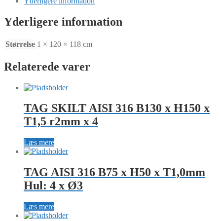
Yderligere information
H118
x
Yderligere information
T1
MM
Ø4x4
Størrelse
1 × 120 × 118 cm
antal
Relaterede varer
TAG SKILT AISI 316 B130 x H150 x
T1,5 r2mm x 4
Læs mere
TAG AISI 316 B75 x H50 x T1,0mm
Hul: 4 x Ø3
Læs mere