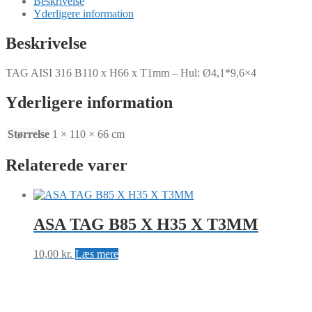
Beskrivelse
H66
Yderligere information
x
T1mm
Beskrivelse
-
Hul:
TAG AISI 316 B110 x H66 x T1mm – Hul: Ø4,1*9,6×4
Ø4,1*9,6x4
antal
Yderligere information
Størrelse
1 × 110 × 66 cm
Relaterede varer
ASA TAG B85 X H35 X T3MM
10,00
kr.
Læs mere