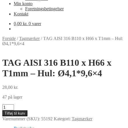
Min konto
Foretningsbetingelser
Kontakt
0,00
kr.
0 varer
Forside
/
Tagmærker
/
TAG AISI 316 B110 x H66 x T1mm – Hul:
Ø4,1*9,6×4
TAG AISI 316 B110 x H66 x
T1mm – Hul: Ø4,1*9,6×4
28,00
kr.
47 på lager
TAG
AISI
Tilføj til kurv
316
Varenummer (SKU):
55192
Kategori:
Tagmærker
B110
x