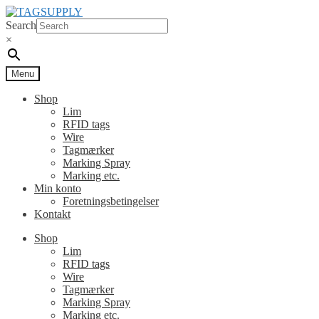
Spring
Spring
til
til
Search
navigation
indhold
×
Menu
Shop
Lim
RFID tags
Wire
Tagmærker
Marking Spray
Marking etc.
Min konto
Foretningsbetingelser
Kontakt
Shop
Lim
RFID tags
Wire
Tagmærker
Marking Spray
Marking etc.