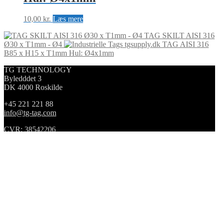
10,00
kr.
Læs mere
TAG SKILT AISI 316
Ø30 x T1mm - Ø4
TAG AISI 316
B85 x H15 x T1mm Hul: Ø4x1mm
TG TECHNOLOGY
Byledddet 3
DK 4000 Roskilde
+45 221 221 88
info@tg-tag.com
CVR: 38542206
Forretningsbetingelser
2024 © TG TECHNOLOGY
Min konto
Søg
Search
×
Indkøbskurv
0