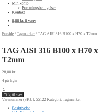
Min konto
Foretningsbetingelser
Kontakt
0,00
kr.
0 varer
Forside
/
Tagmærker
/
TAG AISI 316 B100 x H70 x T2mm
TAG AISI 316 B100 x H70 x
T2mm
28,00
kr.
4 på lager
TAG
AISI
Tilføj til kurv
316
Varenummer (SKU):
55122
Kategori:
Tagmærker
B100
x
Beskrivelse
H70