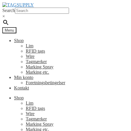
Spring
Spring
til
til
Search
navigation
indhold
×
Menu
Shop
Lim
RFID tags
Wire
Tagmærker
Marking Spray
Marking etc.
Min konto
Foretningsbetingelser
Kontakt
Shop
Lim
RFID tags
Wire
Tagmærker
Marking Spray
Marking etc.