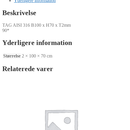
Yderligere information
x
T2mm
Beskrivelse
antal
TAG AISI 316 B100 x H70 x T2mm
90*
Yderligere information
Størrelse
2 × 100 × 70 cm
Relaterede varer