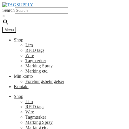
Spring
Spring
til
til
Search
navigation
indhold
×
Menu
Shop
Lim
RFID tags
Wire
Tagmærker
Marking Spray
Marking etc.
Min konto
Foretningsbetingelser
Kontakt
Shop
Lim
RFID tags
Wire
Tagmærker
Marking Spray
Marking etc.