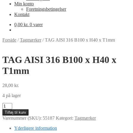
Min konto
Foretningsbetingelser
Kontakt
0,00
kr.
0 varer
Forside
/
Tagmærker
/
TAG AISI 316 B100 x H40 x T1mm
TAG AISI 316 B100 x H40 x
T1mm
28,00
kr.
4 på lager
TAG
AISI
Tilføj til kurv
316
Varenummer (SKU):
55187
Kategori:
Tagmærker
B100
x
Yderligere information
H40