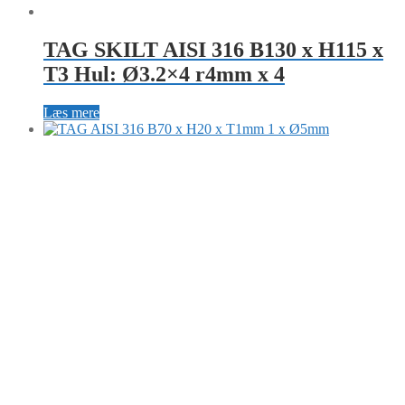
TAG SKILT AISI 316 B130 x H115 x
T3 Hul: Ø3.2×4 r4mm x 4
Læs mere
TAG AISI 316 B70 x H20 x T1mm 1 x
Ø5mm
10,00
kr.
Tilføj til kurv
TAG SKILT AISI 316
Ø30 x T1mm - Ø4
TAG AISI 316
B85 x H15 x T1mm Hul: Ø4x1mm
TG TECHNOLOGY
Byledddet 3
DK 4000 Roskilde
+45 221 221 88
info@tg-tag.com