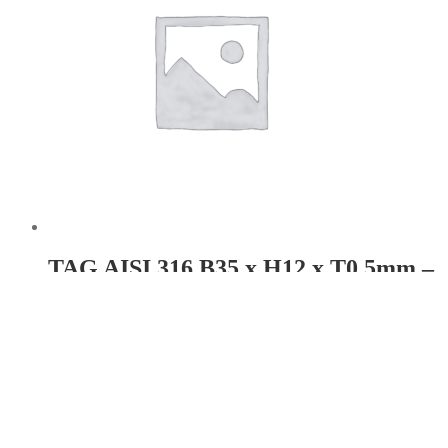
TAG AISI 316 B35 x H12 x T0,5mm –
Hul:Ø2,5×2 r 1,5
Læs mere
TAG AISI 316 B70 x H20 x T1mm 1 x
Ø5mm