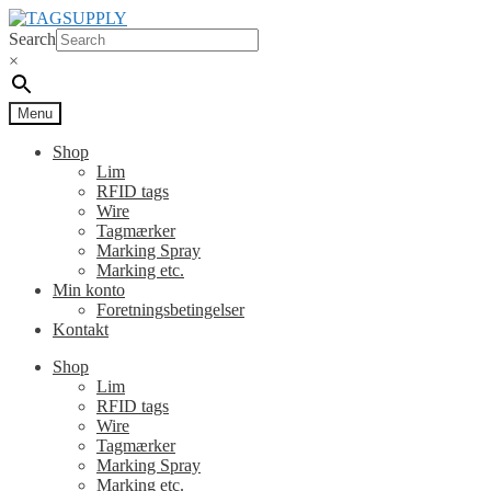
Spring
Spring
til
til
Search
navigation
indhold
×
Menu
Shop
Lim
RFID tags
Wire
Tagmærker
Marking Spray
Marking etc.
Min konto
Foretningsbetingelser
Kontakt
Shop
Lim
RFID tags
Wire
Tagmærker
Marking Spray
Marking etc.