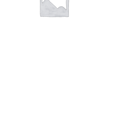
TAG AISI 316 B75 x H50 x T1,0mm Hu
Læs mere