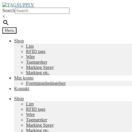
Spring
Spring
til
til
Search
navigation
indhold
×
Menu
Shop
Lim
RFID tags
Wire
Tagmærker
Marking Spray
Marking etc.
Min konto
Foretningsbetingelser
Kontakt
Shop
Lim
RFID tags
Wire
Tagmærker
Marking Spray
Marking etc.