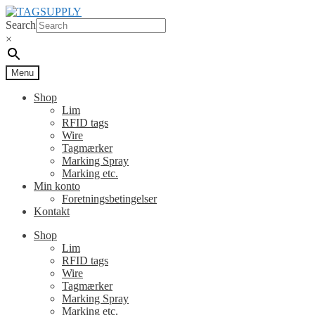
Spring
Spring
til
til
Search
navigation
indhold
×
Menu
Shop
Lim
RFID tags
Wire
Tagmærker
Marking Spray
Marking etc.
Min konto
Foretningsbetingelser
Kontakt
Shop
Lim
RFID tags
Wire
Tagmærker
Marking Spray
Marking etc.