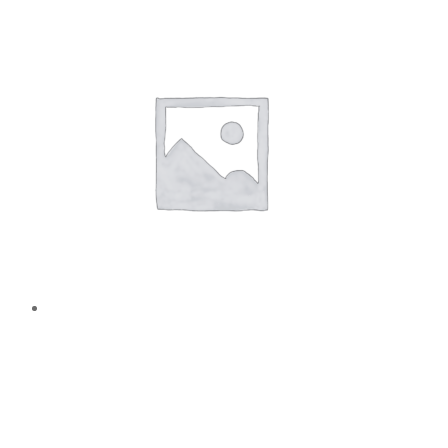
TAG SKILT AISI 316 B160 x H160 x
T3 r15mm x 4
Læs mere