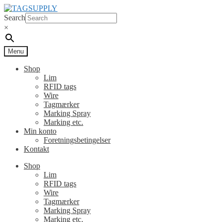
Spring
Spring
til
til
Search
navigation
indhold
×
Menu
Shop
Lim
RFID tags
Wire
Tagmærker
Marking Spray
Marking etc.
Min konto
Foretningsbetingelser
Kontakt
Shop
Lim
RFID tags
Wire
Tagmærker
Marking Spray
Marking etc.