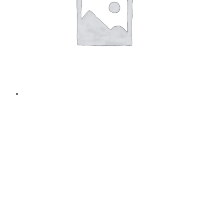
TAG SKILT AISI 316 B130 x H150 x
T1,5 r2mm x 4
Læs mere
ASA TAG B85 X H35 X T3MM
10,00
kr.
Læs mere
ASA TAG B85 X H55 X