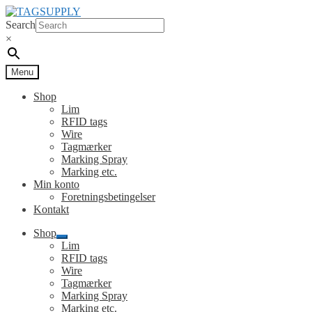
Spring
Spring
til
til
Search
navigation
indhold
×
Menu
Shop
Lim
RFID tags
Wire
Tagmærker
Marking Spray
Marking etc.
Min konto
Foretningsbetingelser
Kontakt
Shop
Udfold
Lim
undermenu
RFID tags
Wire
Tagmærker
Marking Spray
Marking etc.