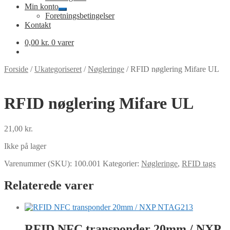
Min konto
Udfold
Foretningsbetingelser
undermenu
Kontakt
0,00
kr.
0 varer
Forside
/
Ukategoriseret
/
Nøgleringe
/
RFID nøglering Mifare UL
RFID nøglering Mifare UL
21,00
kr.
Ikke på lager
Varenummer (SKU):
100.001
Kategorier:
Nøgleringe
,
RFID tags
Relaterede varer
RFID NFC transponder 20mm / NXP