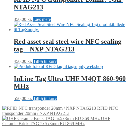
NTAG213
350,00
kr.
Læs mere
Red asset seal steel wire NFC sealing
tag – NXP NTAG213
450,00
kr.
Tilføj til kurv
InLine Tag Ultra UHF M4QT 860-960
MHz
550,00
kr.
Tilføj til kurv
RFID NFC
transponder 20mm / NXP NTAG213
UHF
Ceramic Brick TAG 5x5x3mm EU 869 MHz