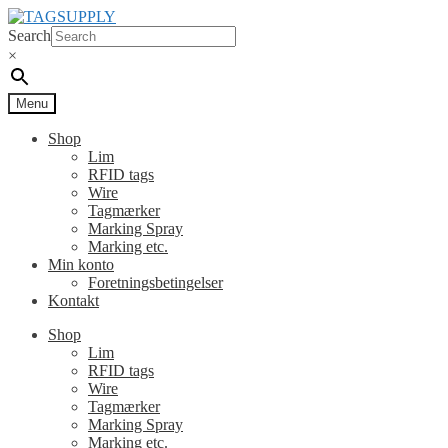
Spring
Spring
til
til
Search
navigation
indhold
×
Menu
Shop
Lim
RFID tags
Wire
Tagmærker
Marking Spray
Marking etc.
Min konto
Foretningsbetingelser
Kontakt
Shop
Lim
RFID tags
Wire
Tagmærker
Marking Spray
Marking etc.