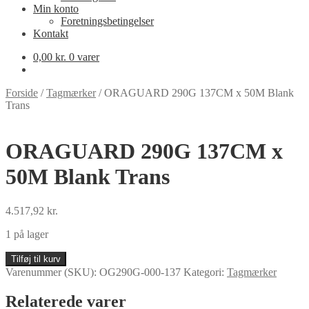
Min konto
Foretningsbetingelser
Kontakt
0,00
kr.
0 varer
Forside
/
Tagmærker
/
ORAGUARD 290G 137CM x 50M Blank
Trans
ORAGUARD 290G 137CM x
50M Blank Trans
4.517,92
kr.
1 på lager
ORAGUARD
Tilføj til kurv
290G
Varenummer (SKU):
OG290G-000-137
Kategori:
Tagmærker
137CM
x
Relaterede varer
50M