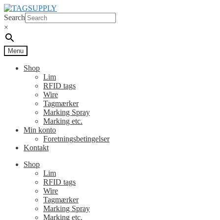
Spring
Spring
til
til
Search
navigation
indhold
×
Menu
Shop
Lim
RFID tags
Wire
Tagmærker
Marking Spray
Marking etc.
Min konto
Foretningsbetingelser
Kontakt
Shop
Lim
RFID tags
Wire
Tagmærker
Marking Spray
Marking etc.