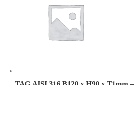
TAG AISI 316 B120 x H90 x T1mm –
Hul: 4 stk. Ø3,5
Læs mere