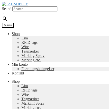
Spring
Spring
til
til
Search
navigation
indhold
×
Menu
Shop
Lim
RFID tags
Wire
Tagmærker
Marking Spray
Marking etc.
Min konto
Foretningsbetingelser
Kontakt
Shop
Lim
RFID tags
Wire
Tagmærker
Marking Spray
Marking etc.