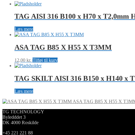
TAG AISI 316 B100 x H70 x T2,0mm 
Læs mere
ASA TAG B85 X H55 X T3MM
12,00
kr.
Tilføj til kurv
TAG SKILT AISI 316 B150 x H140 x T
Læs mere
ASA TAG B85 X H55 X T3M
TG TECHNOLOGY
Byledddet 3
DK 4000 Roskilde
+45 221 221 88