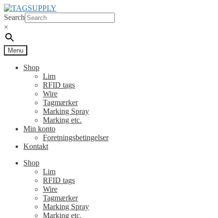
Spring
Spring
til
til
Search
navigation
indhold
×
Menu
Shop
Lim
RFID tags
Wire
Tagmærker
Marking Spray
Marking etc.
Min konto
Foretningsbetingelser
Kontakt
Shop
Lim
RFID tags
Wire
Tagmærker
Marking Spray
Marking etc.