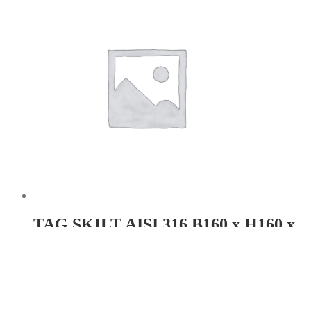
TAG SKILT AISI 316 B160 x H160 x
T3 r15mm x 4
Læs mere